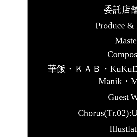
委託店
Produce &
Maste
Compose
華飯・ＫＡＢ・KuKu
Manik・M
Guest
Chorus(Tr.
Illust