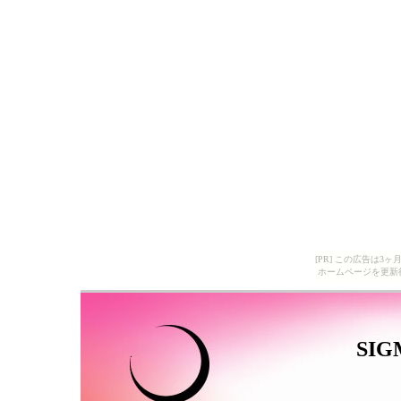
[PR] この広告は
ホームページを更新
SI